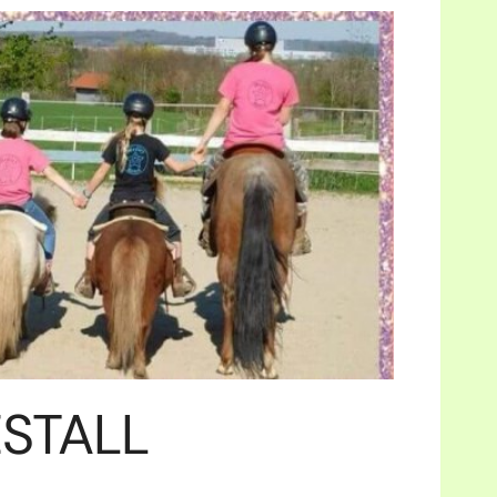
Office 365
Outlook Live
ESTALL